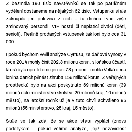
Z bezmála 190 tisíc návštěvníků se tak po patřičném
vydělení dostaneme na nějakých 62 tisíc. Vstupenku si ale
zakoupila jen polovina z nich – tu druhou tvoří výše
zmiňovaný personál, VIP hosté či neplatící diváci (děti,
senioři). Reálně prodaných vstupenek tak loni bylo cca 31
000.
I pokud bychom věřili analýze Cyrrusu, že daňové výnosy v
roce 2014 mohly činit 202,3 milionu korun, s loňskou účastí,
která byla oproti tomu jen asi 78 procent, mohla Velká cena
loni na daních přinést zhruba 158 milionů korun. Z veřejných
prostředků bylo na akci poskytnuto 69 milionů korun (39
milionů dalo ministerstvo školství, 20 milionů kraj, 10 milionů
město), na letošní ročník už je v tuto chvíli schváleno 95
milionů (55 ministerstvo, 25 kraj, 15 město).
Stále se tak zdá, že se akce státu vyplácí (znovu
podotýkám – pokud věříme analýze, jejíž nezávislost