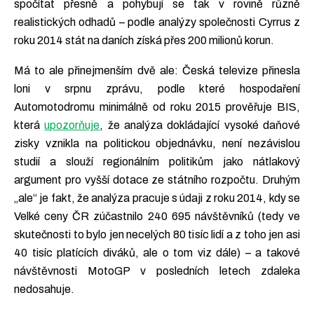
spočítat přesně a pohybují se tak v rovině různě
realistických odhadů – podle analýzy společnosti Cyrrus z
roku 2014 stát na daních získá přes 200 milionů korun.
Má to ale přinejmenším dvě ale: Česká televize přinesla
loni v srpnu zprávu, podle které hospodaření
Automotodromu minimálně od roku 2015 prověřuje BIS,
která
upozorňuje
, že analýza dokládající vysoké daňové
zisky vznikla na politickou objednávku, není nezávislou
studií a slouží regionálním politikům jako nátlakový
argument pro vyšší dotace ze státního rozpočtu. Druhým
„ale“ je fakt, že analýza pracuje s údaji z roku 2014, kdy se
Velké ceny ČR zúčastnilo 240 695 návštěvníků (tedy ve
skutečnosti to bylo jen necelých 80 tisíc lidí a z toho jen asi
40 tisíc platících diváků, ale o tom viz dále) – a takové
návštěvnosti MotoGP v posledních letech zdaleka
nedosahuje.