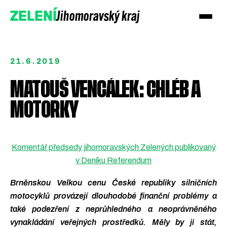
Jihomoravský kraj
ZELENÍ
21.6.2019
MATOUŠ VENCÁLEK: CHLÉB A
MOTORKY
Komentář předsedy jihomoravských Zelených publikovaný
Podpořte nás darem
v Deníku Referendum
Přidejte se!
Brněnskou Velkou cenu České republiky silničních
motocyklů provázejí dlouhodobé finanční problémy a
také podezření z neprůhledného a neoprávněného
vynakládání veřejných prostředků. Měly by ji stát,