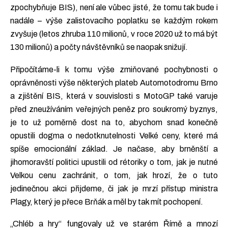
zpochybňuje BIS), není ale vůbec jisté, že tomu tak bude i
nadále – výše zalistovacího poplatku se každým rokem
zvyšuje (letos zhruba 110 milionů, v roce 2020 už to má být
130 milionů) a počty návštěvníků se naopak snižují.
Připočítáme-li k tomu výše zmiňované pochybnosti o
oprávněnosti výše některých plateb Automotodromu Brno
a zjištění BIS, která v souvislosti s MotoGP také varuje
před zneužíváním veřejných peněz pro soukromý byznys,
je to už poměrně dost na to, abychom snad konečně
opustili dogma o nedotknutelnosti Velké ceny, které má
spíše emocionální základ. Je načase, aby brněnští a
jihomoravští politici upustili od rétoriky o tom, jak je nutné
Velkou cenu zachránit, o tom, jak hrozí, že o tuto
jedinečnou akci přijdeme, či jak je mrzí přístup ministra
Plagy, který je přece Brňák a měl by tak mít pochopení.
„Chléb a hry“ fungovaly už ve starém Římě a mnozí