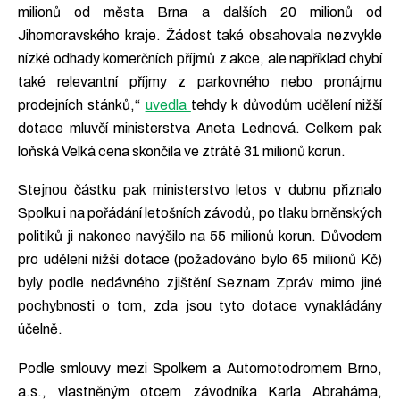
milionů od města Brna a dalších 20 milionů od
Jihomoravského kraje. Žádost také obsahovala nezvykle
nízké odhady komerčních příjmů z akce, ale například chybí
také relevantní příjmy z parkovného nebo pronájmu
prodejních stánků,“
uvedla
tehdy k důvodům udělení nižší
dotace mluvčí ministerstva Aneta Lednová. Celkem pak
loňská Velká cena skončila ve ztrátě 31 milionů korun.
Stejnou částku pak ministerstvo letos v dubnu přiznalo
Spolku i na pořádání letošních závodů, po tlaku brněnských
politiků ji nakonec navýšilo na 55 milionů korun. Důvodem
pro udělení nižší dotace (požadováno bylo 65 milionů Kč)
byly podle nedávného zjištění Seznam Zpráv mimo jiné
pochybnosti o tom, zda jsou tyto dotace vynakládány
účelně.
Podle smlouvy mezi Spolkem a Automotodromem Brno,
a.s., vlastněným otcem závodníka Karla Abraháma,