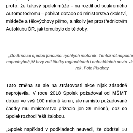
proto, že takový spolek může – na rozdíl od soukromého
Automotodromu – pobírat dotace od ministerstva školství,
mládeže a tělovýchovy přímo, a nikoliv jen prostřednictvím
Autoklubu ČR, jak tomu bylo do té doby.
„Do Brna se sjedou fanoušci rychlých motorek. Tentokrát naposle
nepochybně již brzy znít titulky regionálních i celostátních novin.
rok. Foto Pixabay
Tato změna se ale na ztrátovosti akce nijak zásadně
neprojevila. V roce 2018 Spolek požadoval od MŠMT
dotaci ve výši 100 milionů korun, ale namísto požadované
částky mu ministerstvo přiznalo jen 39 milionů, což se
Spolek rozhodl řešit žalobou.
„Spolek například v podkladech neuvedl, že obdržel 10