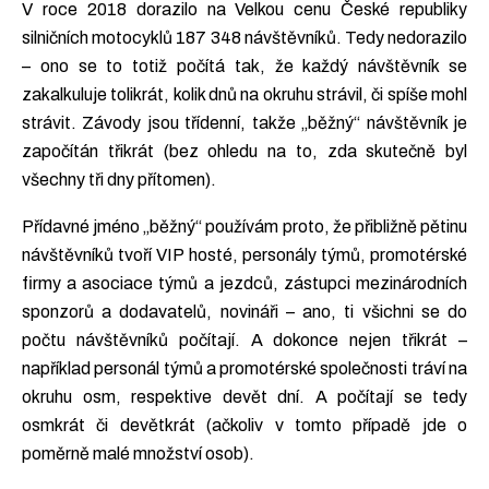
V roce 2018 dorazilo na Velkou cenu České republiky
silničních motocyklů 187 348 návštěvníků. Tedy nedorazilo
– ono se to totiž počítá tak, že každý návštěvník se
zakalkuluje tolikrát, kolik dnů na okruhu strávil, či spíše mohl
strávit. Závody jsou třídenní, takže „běžný“ návštěvník je
započítán třikrát (bez ohledu na to, zda skutečně byl
všechny tři dny přítomen).
Přídavné jméno „běžný“ používám proto, že přibližně pětinu
návštěvníků tvoří VIP hosté, personály týmů, promotérské
firmy a asociace týmů a jezdců, zástupci mezinárodních
sponzorů a dodavatelů, novináři – ano, ti všichni se do
počtu návštěvníků počítají. A dokonce nejen třikrát –
například personál týmů a promotérské společnosti tráví na
okruhu osm, respektive devět dní. A počítají se tedy
osmkrát či devětkrát (ačkoliv v tomto případě jde o
poměrně malé množství osob).