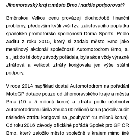
Jihomoravský kraj a město Brno i nadále podporovat?
Brněnskou Velkou cenu provázejí dlouhodobě finanční
problémy, především kvůli výši tzv. zalistovacího poplatku
španělské promotérské společnosti Dorna Sports. Podle
auditu z roku 2015, který si zadalo město Brno jako
menšinový akcionář společnosti Automotodrom Brno, a.
s., jež do té doby závody pořádala, byla akce vždy výrazně
ztrátová a velikost ztráty korigovala jen výše státní
podpory.
V roce 2014 například dostal Automotodrom na pořádání
MotoGP dotace pouze od Jihomoravského kraje a města
Brna (10 a 5 milionů korun) a ztráta podle účetnictví
Automotodromu činila zhruba 60 milionů korun (ačkoliv audit
následně ztrátu korigoval na „pouhých“ 43 milionů korun).
Od roku 2016 závody oficiálně pořádá Spolek pro GP ČR
Brno, který založilo město společně s krajem mimo jiné