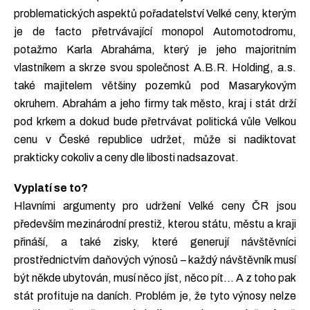
problematických aspektů pořadatelství Velké ceny, kterým
je de facto přetrvávající monopol Automotodromu,
potažmo Karla Abraháma, který je jeho majoritním
vlastníkem a skrze svou společnost A.B.R. Holding, a.s.
také majitelem většiny pozemků pod Masarykovým
okruhem. Abrahám a jeho firmy tak město, kraj i stát drží
pod krkem a dokud bude přetrvávat politická vůle Velkou
cenu v České republice udržet, může si nadiktovat
prakticky cokoliv a ceny dle libosti nadsazovat.
Vyplatí se to?
Hlavními argumenty pro udržení Velké ceny ČR jsou
především mezinárodní prestiž, kterou státu, městu a kraji
přináší, a také zisky, které generují návštěvníci
prostřednictvím daňových výnosů – každý návštěvník musí
být někde ubytován, musí něco jíst, něco pít… A z toho pak
stát profituje na daních. Problém je, že tyto výnosy nelze