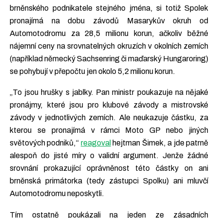
brněnského podnikatele stejného jména, si totiž Spolek
pronajímá na dobu závodů Masarykův okruh od
Automotodromu za 28,5 milionu korun, ačkoliv běžné
nájemní ceny na srovnatelných okruzích v okolních zemích
(například německý Sachsenring či maďarský Hungaroring)
se pohybují v přepočtu jen okolo 5,2 milionu korun.
„To jsou hrušky s jablky. Pan ministr poukazuje na nějaké
pronájmy, které jsou pro klubové závody a mistrovské
závody v jednotlivých zemích. Ale neukazuje částku, za
kterou se pronajímá v rámci Moto GP nebo jiných
světových podniků,“
reagoval
hejtman Šimek, a jde patrně
alespoň do jisté míry o validní argument. Jenže žádné
srovnání prokazující oprávněnost této částky on ani
brněnská primátorka (tedy zástupci Spolku) ani mluvčí
Automotodromu neposkytli.
Tím ostatně poukázali na jeden ze zásadních