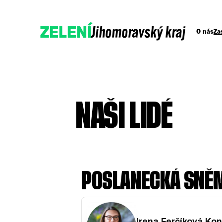
Jihomoravský kraj
ZELENÍ
O nás
Za
NAŠI LIDÉ
Podpořte nás darem
Přidejte se!
POSLANECKÁ SNĚ
Irena Ferčíková Ko