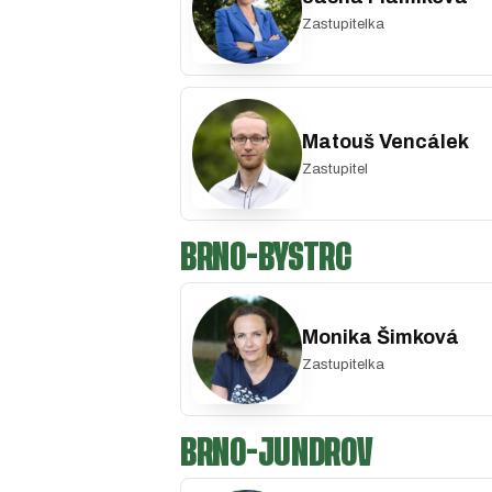
Zastupitelka
Matouš Vencálek
Zastupitel
BRNO-BYSTRC
Monika Šimková
Zastupitelka
BRNO-JUNDROV