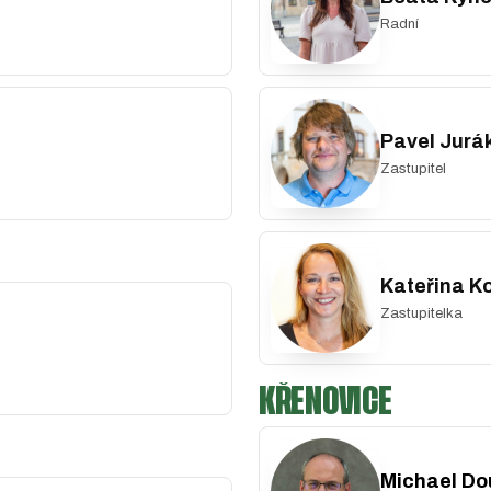
Radní
Pavel Jurá
Zastupitel
Kateřina K
Zastupitelka
KŘENOVICE
Michael Do