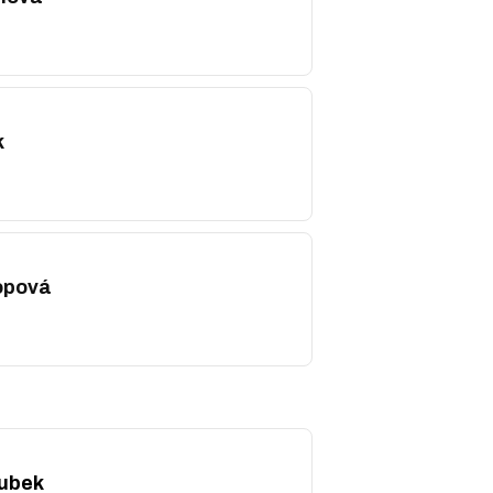
k
opová
ubek