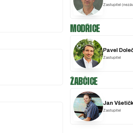
Zastupitel (nezáv
MODŘICE
Pavel Dole
Zastupitel
ŽABČICE
Jan Všetič
Zastupitel