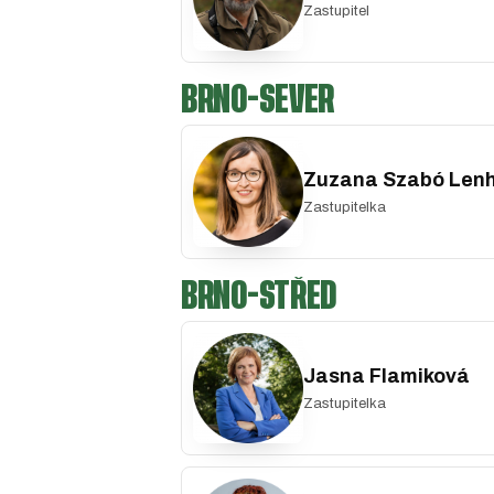
Zastupitel
BRNO-SEVER
Zuzana Szabó Len
Zastupitelka
BRNO-STŘED
Jasna Flamiková
Zastupitelka