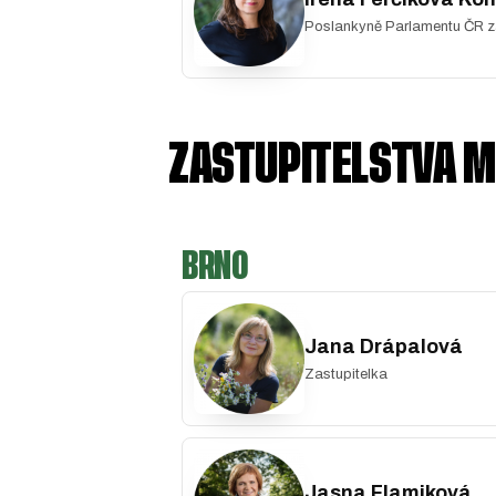
Poslankyně Parlamentu ČR z
ZASTUPITELSTVA M
BRNO
Jana Drápalová
Zastupitelka
Jasna Flamiková