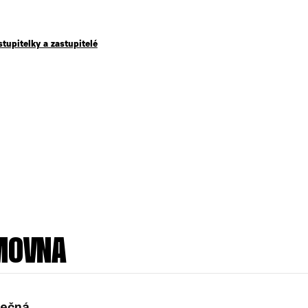
stupitelky a zastupitelé
MOVNA
nečná