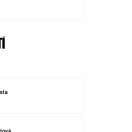
Í
sta
lová