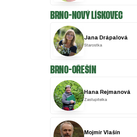
BRNO-NOVÝ LÍSKOVEC
Jana Drápalová
Starostka
BRNO-OŘEŠÍN
Hana Rejmanová
Zastupitelka
Mojmír Vlašín