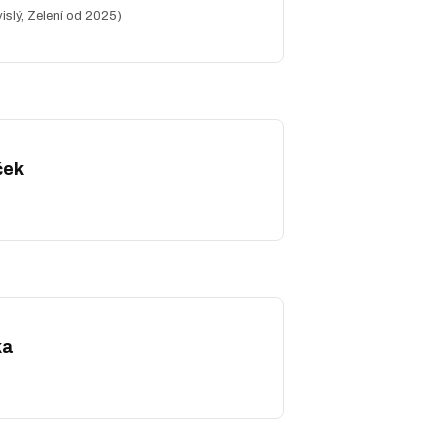
islý, Zelení od 2025)
ček
ka