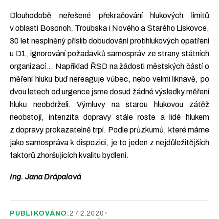
Dlouhodobě neřešené překračování hlukových limitů
v oblasti Bosonoh, Troubska i Nového a Starého Lískovce,
30 let nesplněný příslib dobudování protihlukových opatření
u D1, ignorování požadavků samospráv ze strany státních
organizací… Například ŘSD na žádosti městských částí o
měření hluku buď nereaguje vůbec, nebo velmi liknavě, po
dvou letech od urgence jsme dosud žádné výsledky měření
hluku neobdrželi. Výmluvy na starou hlukovou zátěž
neobstojí, intenzita dopravy stále roste a lidé hlukem
z dopravy prokazatelně trpí. Podle průzkumů, které máme
jako samospráva k dispozici, je to jeden z nejdůležitějších
faktorů zhoršujících kvalitu bydlení.
Ing. Jana Drápalová
PUBLIKOVÁNO:
27.2.2020
•