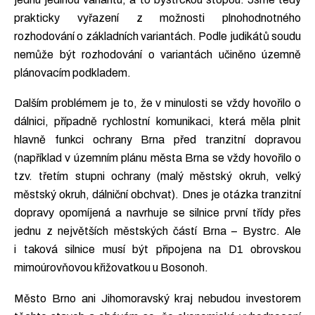
prakticky vyřazení z možnosti plnohodnotného
rozhodování o základních variantách. Podle judikátů soudu
nemůže být rozhodování o variantách učiněno územně
plánovacím podkladem.
Dalším problémem je to, že v minulosti se vždy hovořilo o
dálnici, případně rychlostní komunikaci, která měla plnit
hlavně funkci ochrany Brna před tranzitní dopravou
(například v územním plánu města Brna se vždy hovořilo o
tzv. třetím stupni ochrany (malý městský okruh, velký
městský okruh, dálniční obchvat). Dnes je otázka tranzitní
dopravy opomíjená a navrhuje se silnice první třídy přes
jednu z největších městských částí Brna – Bystrc. Ale
i taková silnice musí být připojena na D1 obrovskou
mimoúrovňovou křižovatkou u Bosonoh.
Město Brno ani Jihomoravský kraj nebudou investorem