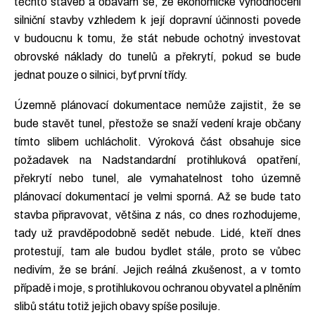
těchto staveb a obávám se, že ekonomické vyhodnocení
silniční stavby vzhledem k její dopravní účinnosti povede
v budoucnu k tomu, že stát nebude ochotný investovat
obrovské náklady do tunelů a překrytí, pokud se bude
jednat pouze o silnici, byť první třídy.
Územně plánovací dokumentace nemůže zajistit, že se
bude stavět tunel, přestože se snaží vedení kraje občany
tímto slibem uchlácholit. Výroková část obsahuje sice
požadavek na Nadstandardní protihluková opatření,
překrytí nebo tunel, ale vymahatelnost toho územně
plánovací dokumentací je velmi sporná. Až se bude tato
stavba připravovat, většina z nás, co dnes rozhodujeme,
tady už pravděpodobně sedět nebude. Lidé, kteří dnes
protestují, tam ale budou bydlet stále, proto se vůbec
nedivím, že se brání. Jejich reálná zkušenost, a v tomto
případě i moje, s protihlukovou ochranou obyvatel a plněním
slibů státu totiž jejich obavy spíše posiluje.