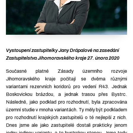
Vystoupení zastupitelky Jany Drápalové na zasedání
Zastupitelstva Jihomoravského kraje 27. února 2020
Současné platné Zásady územního rozvoje
Jihomoravského kraje počítají se dvěma různými
variantami rezervních koridorů pro vedení R43. Jednak
Boskovickou brázdou, a jednak trasou přes Bystrc.
Následně, jako podklad pro rozhodnutí, byla zpracována
územní studie v mnoha variantách. Ty měly být podkladem
pro rozhodnutí krajských zastupitelů o té nejlepší z nich.
Dnes jsme ale jako zastupitelé dostali prakticky jenom
jednu jedinou variantu, a to bystrckou stopou. Jsme tedy