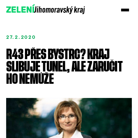
Jihomoravský kraj
ZELENÍ
27.2.2020
R43 PŘES BYSTRC? KRAJ
SLIBUJE TUNEL, ALE ZARUČIT
HO NEMŮŽE
Podpořte nás darem
Přidejte se!