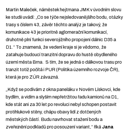
Martin Maleček, náměstek hejtmana JMK v úvodním slovu
ke studii uvádí: „Co se týče nejsledovanějšího bodu, otázky
trasy s číslem 43, závěr těchto analýz je takový, že
komunikace 43 je prioritně aglomerační komunikací,
druhotně plní funkci severojižního propojení dálnic D35 a
D1.“ To znamená, že vedení kraje si je vědomo, že
zatahuje budoucí tranzitní dopravu do hustě obydleného
území města Brna. S tím, že se jedná o dálkovou trasu pro
tranzit totiž počítá i PUR (Politika územního rozvoje ČR),
která je pro ZÚR závazná.
„Když se podívám z okna paneláku v Novém Lískovci, kde
bydlím, a vidím a slyším nepřetržitou řadu kamionů na D1,
kde stát ani za 30 let po revoluci nebyl schopen postavit
protihlukové stěny, chápu obavy lidí z dotčených
městských částí. Budu navrhovat stažení bodu a
zveřejnění podkladů pro posouzení variant,“ říká
Jana