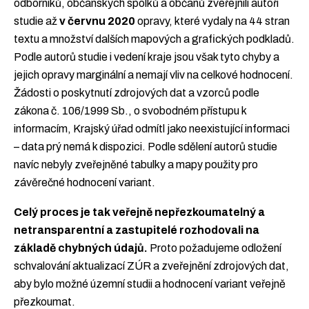
odborníků, občanských spolků a občanů zveřejnili autoři
studie až
v červnu 2020
opravy, které vydaly na 44 stran
textu a množství dalších mapových a grafických podkladů.
Podle autorů studie i vedení kraje jsou však tyto chyby a
jejich opravy marginální a nemají vliv na celkové hodnocení.
Žádosti o poskytnutí zdrojových dat a vzorců podle
zákona č. 106/1999 Sb., o svobodném přístupu k
informacím, Krajský úřad odmítl jako neexistující informaci
– data prý nemá k dispozici. Podle sdělení autorů studie
navíc nebyly zveřejněné tabulky a mapy použity pro
závěrečné hodnocení variant.
Celý proces je tak veřejně nepřezkoumatelný a
netransparentní a zastupitelé rozhodovali na
základě chybných údajů.
Proto požadujeme odložení
schvalování aktualizací ZÚR a zveřejnění zdrojových dat,
aby bylo možné územní studii a hodnocení variant veřejně
přezkoumat.