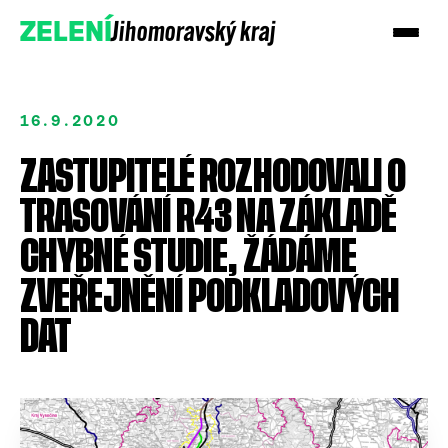
Jihomoravský kraj
ZELENÍ
16.9.2020
ZASTUPITELÉ ROZHODOVALI O
TRASOVÁNÍ R43 NA ZÁKLADĚ
CHYBNÉ STUDIE, ŽÁDÁME
ZVEŘEJNĚNÍ PODKLADOVÝCH
Podpořte nás darem
DAT
Přidejte se!