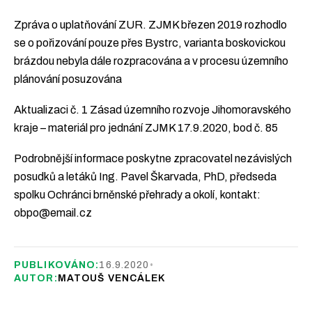
Zpráva o uplatňování ZUR. ZJMK březen 2019 rozhodlo
se o pořizování pouze přes Bystrc, varianta boskovickou
brázdou nebyla dále rozpracována a v procesu územního
plánování posuzována
Aktualizaci č. 1 Zásad územního rozvoje Jihomoravského
kraje – materiál pro jednání ZJMK 17.9.2020, bod č. 85
Podrobnější informace poskytne zpracovatel nezávislých
posudků a letáků Ing. Pavel Škarvada, PhD, předseda
spolku Ochránci brněnské přehrady a okolí, kontakt:
obpo@email.cz
PUBLIKOVÁNO:
16.9.2020
•
AUTOR:
MATOUŠ VENCÁLEK