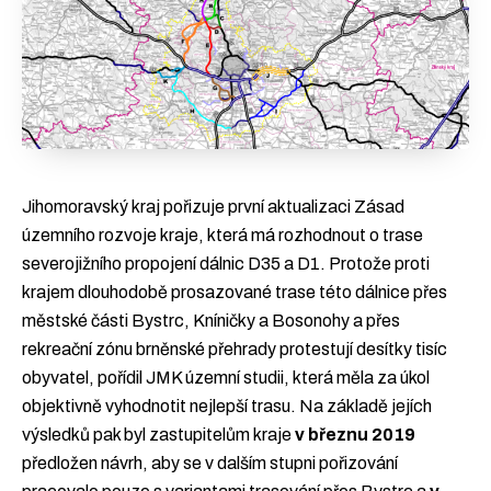
Jihomoravský kraj pořizuje první aktualizaci Zásad
územního rozvoje kraje, která má rozhodnout o trase
severojižního propojení dálnic D35 a D1. Protože proti
krajem dlouhodobě prosazované trase této dálnice přes
městské části Bystrc, Kníničky a Bosonohy a přes
rekreační zónu brněnské přehrady protestují desítky tisíc
obyvatel, pořídil JMK územní studii, která měla za úkol
objektivně vyhodnotit nejlepší trasu. Na základě jejích
výsledků pak byl zastupitelům kraje
v březnu 2019
předložen návrh, aby se v dalším stupni pořizování