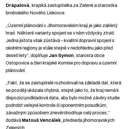
Drápalová
, krajská zastupitelka za Zelené a starostka
brněnského Nového Lískovce.
„Územní plánování v Jihomoravském kraji je jako zakletý
hrad. Některé varianty spojení se v něm vždycky ztratí.
Jedna jistota však zůstává – kvalitní dopravní spojení s
okolními regiony je stále stejně v nedohlednu jako před
deseti lety”, doplňuje
Jan Symon
, starosta obce
Ostopovice a člen krajské Komise pro dopravu a územní
plánování.
„Fakt, že se zastupitelé rozhodovali na základě dat, která
se později ukázala chybná, stejně jako to, že kraj nemá k
dispozici podkladová data, aby bylo možné závěry studie
podrobit veřejné kontrole či oponentním posudkům,
závažným způsobem znevěrohodňuje celý proces,“
dodává
Matouš Vencálek
, předseda jihomoravských
Zelených.