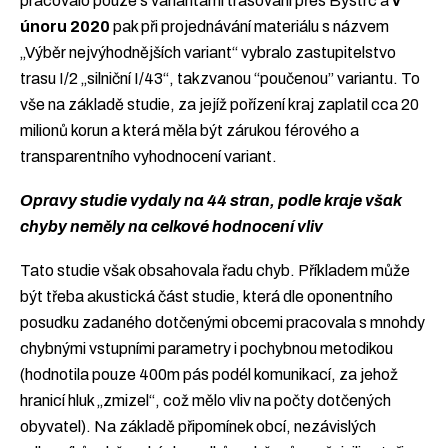
pracovalo pouze s variantami trasování přes Bystrc a
v
únoru 2020
pak při projednávání materiálu s názvem
„Výběr nejvýhodnějších variant“ vybralo zastupitelstvo
trasu I/2 „silniční I/43“, takzvanou “poučenou” variantu. To
vše na základě studie, za jejíž pořízení kraj zaplatil cca 20
milionů korun a která měla být zárukou férového a
transparentního vyhodnocení variant.
Opravy studie vydaly na 44 stran, podle kraje však
chyby neměly na celkové hodnocení vliv
Tato studie však obsahovala řadu chyb. Příkladem může
být třeba akustická část studie, která dle oponentního
posudku zadaného dotčenými obcemi pracovala s mnohdy
chybnými vstupními parametry i pochybnou metodikou
(hodnotila pouze 400m pás podél komunikací, za jehož
hranicí hluk „zmizel“, což mělo vliv na počty dotčených
obyvatel). Na základě připomínek obcí, nezávislých