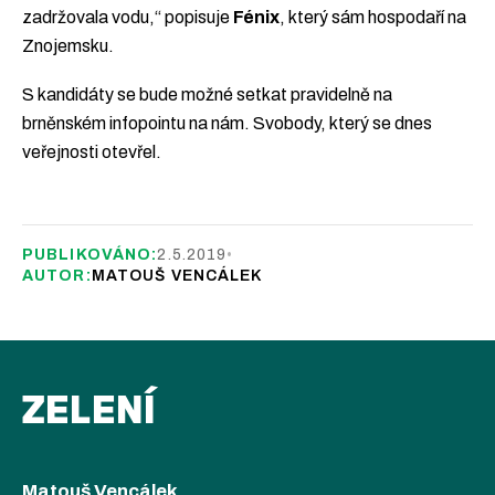
zadržovala vodu,“ popisuje
Fénix
, který sám hospodaří na
Znojemsku.
S kandidáty se bude možné setkat pravidelně na
brněnském infopointu na nám. Svobody, který se dnes
veřejnosti otevřel.
PUBLIKOVÁNO:
2.5.2019
•
AUTOR:
MATOUŠ VENCÁLEK
ZELENÍ
Matouš Vencálek