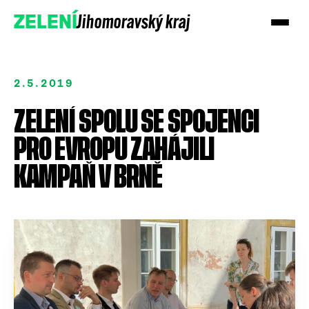
Jihomoravský kraj
ZELENÍ
2.5.2019
ZELENÍ SPOLU SE SPOJENCI
PRO EVROPU ZAHÁJILI
KAMPAŇ V BRNĚ
Podpořte nás darem
Přidejte se!