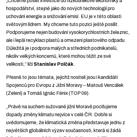
„Chceme posílit investice do nízkouhlíkové ekonomiky a
hospodářství, stejně jako do nových technologií pro
uchování energie a snižování emisí. EU je v této oblasti
světovým lídrem. My chceme tuto pozici ještě posílit.
Podporujeme nejen budování vysokorychlostních železnic,
ale i lepší recyklaci plastů a omezení plastového odpadu.
Důležitá je i podpora malých a středních podnikatelů,
nikoliv velkých koncernů, které mohou těžit ze své
velikosti,“ líčí
Stanislav Polčák
.
Přesně to jsou témata, jejichž nositeli jsou i kandidáti
Spojenců pro Evropu z Jižní Moravy – Matouš Vencálek
(Zelení) a Tomáš Ignác Fénix (TOP 09).
„Právě na suchem sužované jižní Moravě pociťujeme
dopady změny klimatu nejvíce v celé ČR. Dobře si
uvědomujeme, že klimatická změna představuje jednu z
největších globálních výzev současnosti, která si žádá