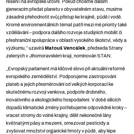
řešení i na evropské úrovni. Pokud chceme dalším
generacím předat planetu v obyvatelném stavu, musíme
zásadně přehodnotit svůj přístup ke krajině, půdě i vodě.
Kromě environmentálních témat patří mezi mé priority také
vzdělávání – podpora dalšího rozvoje studijních mobilit či
přeshraniční spolupráce v oblasti vysokého školství, vědy a
výzkumu,“ uzavírá
Matouš Vencálek
, předseda Strany
zelených v Jihomoravském kraji, nominován STAN.
„Evropský parlament má klíčové slovo při aktuální reformě
evropského zemědělství. Podporujeme zastropování
plateb a jejich přesměrování od velkých korporací ke
skutečnému rozvoji venkova, podpoře drobného,
inovativního a ekologického hospodaření. V době sílících
dopadů klimatické změny potřebujeme odpovědné kroky –
vracet stromy do volné krajiny, dělit nekonečné lány
květnatými pásy a mezemi, omezovat pesticidy a
zvyšovat množství organické hmoty v půdě, aby lépe