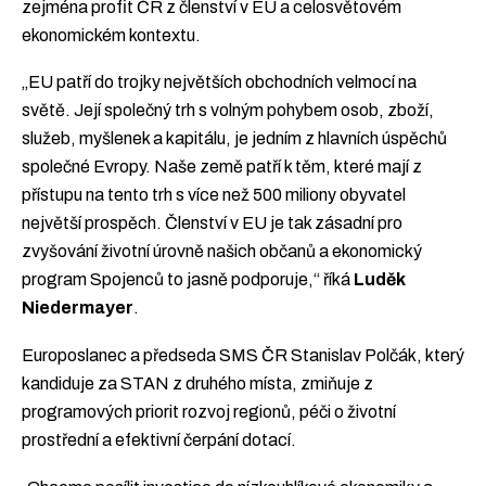
zejména profit ČR z členství v EU a celosvětovém
ekonomickém kontextu.
„EU patří do trojky největších obchodních velmocí na
světě. Její společný trh s volným pohybem osob, zboží,
služeb, myšlenek a kapitálu, je jedním z hlavních úspěchů
společné Evropy. Naše země patří k těm, které mají z
přístupu na tento trh s více než 500 miliony obyvatel
největší prospěch. Členství v EU je tak zásadní pro
zvyšování životní úrovně našich občanů a ekonomický
program Spojenců to jasně podporuje,“ říká
Luděk
Niedermayer
.
Europoslanec a předseda SMS ČR Stanislav Polčák, který
kandiduje za STAN z druhého místa, zmiňuje z
programových priorit rozvoj regionů, péči o životní
prostřední a efektivní čerpání dotací.