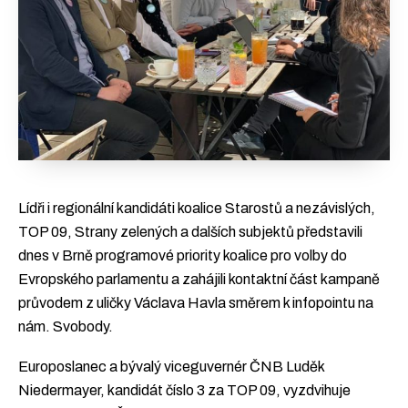
Lídři i regionální kandidáti koalice Starostů a nezávislých,
TOP 09, Strany zelených a dalších subjektů představili
dnes v Brně programové priority koalice pro volby do
Evropského parlamentu a zahájili kontaktní část kampaně
průvodem z uličky Václava Havla směrem k infopointu na
nám. Svobody.
Europoslanec a bývalý viceguvernér ČNB Luděk
Niedermayer, kandidát číslo 3 za TOP 09, vyzdvihuje